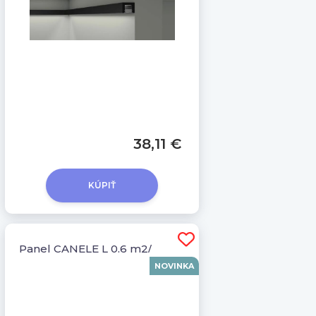
38,11 €
KÚPIŤ
Panel CANELÉ L 0,6 m2/
NOVINKA