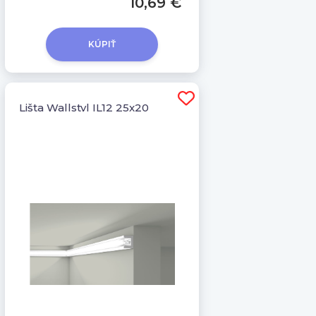
10,69 €
KÚPIŤ
Lišta Wallstyl IL12 25x20