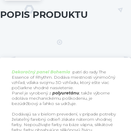
POPIS PRODUKTU
Dekoračný panel Bohemia
patrí do rady
The
Essence of Rhythm
. Dodáva miestnosti výnimočný
vzhľad, vďaka svojmu 3D vzhľadu, ktorý ešte viac
počiarkne vhodné nasvietenie.
Panel je vyrobený z
polyuretánu
, takže výborne
odoláva mechanickému poškodeniu, je
bezúdržbový a ľahko sa udržuje.
Dodávajú sa v bielom prevedení, v prípade potreby
želateľný farebný odtieň získate náterom vhodnej
farby. Nepoužívajte farby na báze vápna, silikátové
farby, farby obsahujúce silikónovú živicu.