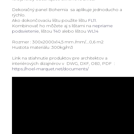
Dekoračný panel Bohemia sa aplikuje jednoducho a
rýchlo.
Ako dokončovaciu lištu použite lištu
FL11.
Kombinovať ho môžete aj s lištami na
nepriame
podsvietenie
, lištou
T40
alebo lištou
WL14
Rozmer : 300x2000x14,5 mm /mm/....0,6 m2
Hustota materiálu :300kg/m3
Link na stiahnutie produktov pre architektov a
interiérových dizajnérov v DWG, DXF, OBJ, PDF :
https://noel-marquet.net/documents/