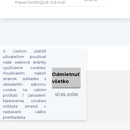
Panel DORIQUE 0,6 m2/
S cieľom uľahčiť
užívateľom používať
naše webové stránky
využívame cookies.
Používaním našich
Odmietnuť
stránok súhlasíte s
všetko
ukladaním súborov
Sociálne siete
cookie na vašom
SÚHLASÍM
počítači / zariadení.
Nastavenia cookies
môžete zmeniť v
nastavení vášho
Kontaktné údaje
prehliadača.
info@dekorstyl.sk
tel.: 055 381 24 35
Dôležité odkazy
O nás
Obchodné podmienky
Reklamačné podmienky